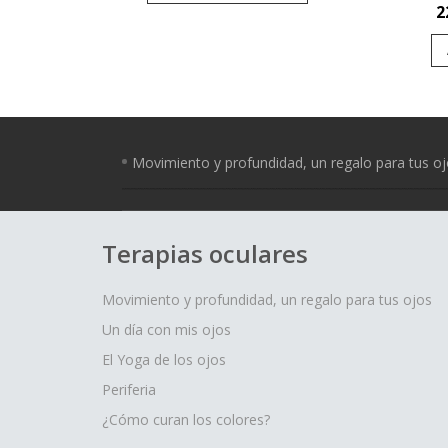
2
Movimiento y profundidad, un regalo para tus o
Terapias oculares
Movimiento y profundidad, un regalo para tus ojos
Un día con mis ojos
El Yoga de los ojos
Periferia
¿Cómo curan los colores?