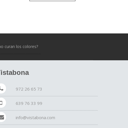
 curan los colores?
istabona
972 26 65 73
639 76 33 99
info@vistabona.com