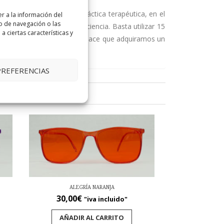
útiles sobre todo en la práctica terapéutica, en el
r a la información del
o de navegación o las
rmonizan y aumentan su eficiencia. Basta utilizar 15
a ciertas características y
s conos de la retina y esto hace que adquiramos un
PREFERENCIAS
ALEGRÍA NARANJA
30,00
€
"iva incluido"
AÑADIR AL CARRITO