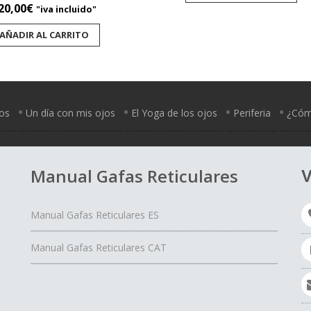
20,00
€
"iva incluido"
AÑADIR AL CARRITO
jos
Un día con mis ojos
El Yoga de los ojos
Periferia
¿Cómo
Manual Gafas Reticulares
V
Manual Gafas Reticulares ES
Manual Gafas Reticulares CAT