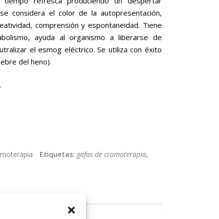
 tiempo refresca produciendo un despertar
 se considera el color de la autopresentación,
reatividad, comprensión y espontaneidad. Tiene
abolismo, ayuda al organismo a liberarse de
ralizar el esmog eléctrico. Se utiliza con éxito
iebre del heno).
.
omoterapia
Etiquetas:
gafas de cromoterapia
,