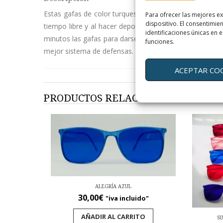
Estas gafas de color turquesa tienen la característica 
Para ofrecer las mejores e
dispositivo. El consentimi
tiempo libre y al hacer deporte. Si utiliza los diferen
identificaciones únicas en e
minutos las gafas para darse cuenta de la estimulación
funciones.
mejor sistema de defensas.
ACEPTAR CO
PRODUCTOS RELACIONADOS
ALEGRÍA AZUL
30,00
€
"iva incluido"
AÑADIR AL CARRITO
SU