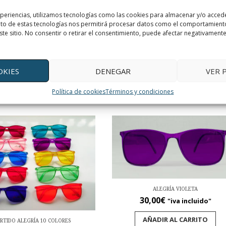
de que cubren todos los lados y tienen un aspecto más deportivo. Son 
xperiencias, utilizamos tecnologías como las cookies para almacenar y/o accede
ento de estas tecnologías nos permitirá procesar datos como el comportamient
tes colores abrirá nuevas e inesperadas posibilidades que estimulan, a
ste sitio. No consentir o retirar el consentimiento, puede afectar negativamente 
 deseada. Los colores son frecuencias que bien usados equilibran lo
OKIES
DENEGAR
VER 
Política de cookies
Términos y condiciones
ALEGRÍA VIOLETA
30,00
€
"iva incluido"
AÑADIR AL CARRITO
RTIDO ALEGRÍA 10 COLORES