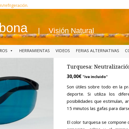
n/refrigeración.
abona
Visión Natural
BROS
HERRAMIENTAS
VIDEOS
FERIAS ALTERNATIVAS
C
Turquesa: Neutralizació
30,00
€
"iva incluido"
Son útiles sobre todo en la prá
deporte. Si utiliza los dif
posibilidades que estimulan, ar
15 minutos las gafas para dars
El color turquesa se compone d