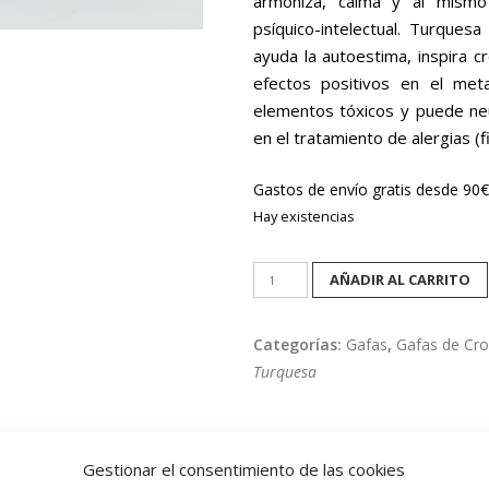
armoniza, calma y al mismo
psíquico-intelectual. Turquesa
ayuda la autoestima, inspira c
efectos positivos en el met
elementos tóxicos y puede neut
en el tratamiento de alergias (f
Gastos de envío gratis desde 90€
Hay existencias
Turquesa:
AÑADIR AL CARRITO
Neutralización
y
Categorías:
Gafas
,
Gafas de Cr
reanimación/refrigeración.
Turquesa
cantidad
Gestionar el consentimiento de las cookies