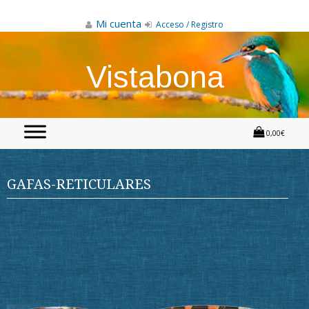
Skip
to
Mi cuenta
Acceso / Registro
content
Vistabona
0,00€
GAFAS-RETICULARES