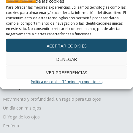
de las cookies
Un día con mis ojos
Para ofrecer las mejores experiencias, utilizamos tecnologías como las
cookies para almacenar y/o acceder a la información del dispositivo. El
consentimiento de estas tecnologías nos permitirá procesar datos
El Yoga de los ojos
como el comportamiento de navegación o las identificaciones únicas
en este sitio. No consentir o retirar el consentimiento, puede afectar
negativamente a ciertas características y funciones.
Periferia
ACEPTAR COOKIES
¿Cómo curan los colores?
DENEGAR
VER PREFERENCIAS
Política de cookies
Términos y condiciones
Terapias oculares
Movimiento y profundidad, un regalo para tus ojos
Un día con mis ojos
El Yoga de los ojos
Periferia