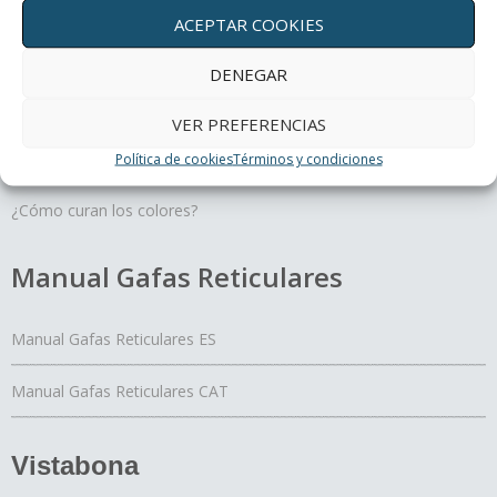
Terapias oculares
ACEPTAR COOKIES
DENEGAR
Movimiento y profundidad, un regalo para tus ojos
Un día con mis ojos
VER PREFERENCIAS
El Yoga de los ojos
Política de cookies
Términos y condiciones
Periferia
¿Cómo curan los colores?
Manual Gafas Reticulares
Manual Gafas Reticulares ES
Manual Gafas Reticulares CAT
Vistabona