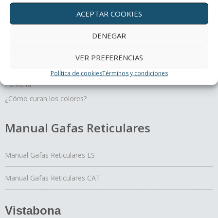
ACEPTAR COOKIES
Terapias oculares
DENEGAR
Movimiento y profundidad, un regalo para tus ojos
Un día con mis ojos
VER PREFERENCIAS
El Yoga de los ojos
Política de cookies
Términos y condiciones
Periferia
¿Cómo curan los colores?
Manual Gafas Reticulares
Manual Gafas Reticulares ES
Manual Gafas Reticulares CAT
Vistabona