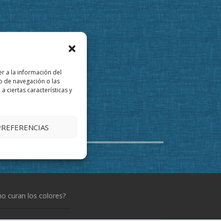
r a la información del
o de navegación o las
a ciertas características y
PREFERENCIAS
 curan los colores?