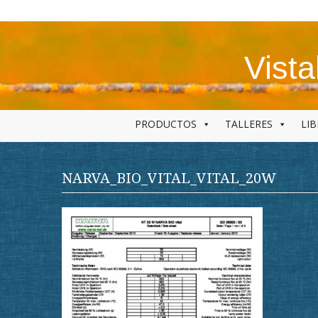
Skip
to
content
Vist
PRODUCTOS
TALLERES
LI
NARVA_BIO_VITAL_VITAL_20W