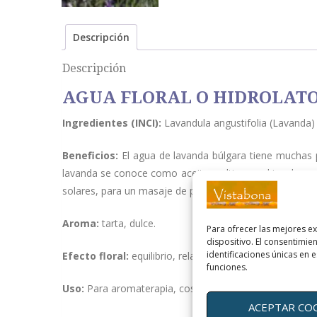
Descripción
Descripción
AGUA FLORAL O HIDROLATO
Ingredientes (INCI):
Lavandula angustifolia (Lavanda) 
Beneficios:
El agua de lavanda búlgara tiene muchas p
lavanda se conoce como aceite multiusos, al igual que el
solares, para un masaje de piernas y brazos cansados desp
Aroma:
tarta, dulce.
Para ofrecer las mejores e
dispositivo. El consentimi
identificaciones únicas en e
Efecto
floral:
equilibrio, relajación , revitalizante. Es c
funciones.
Uso:
Para aromaterapia, cosméticos y cocina culinaria. 
ACEPTAR CO