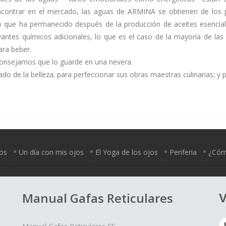
ncontrar en el mercado, las aguas de ARMINA se obtienen de los pé
o que ha permanecido después de la producción de aceites esenciale
rvantes químicos adicionales, lo que es el caso de la mayoría de la
ra beber.
consejamos que lo guarde en una nevera.
do de la belleza; para perfeccionar sus obras maestras culinarias; y 
jos
Un día con mis ojos
El Yoga de los ojos
Periferia
¿Cómo
Manual Gafas Reticulares
V