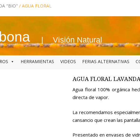
A "BIO"
/ AGUA FLORAL
abona
Visión Natural
BROS
HERRAMIENTAS
VIDEOS
FERIAS ALTERNATIVAS
C
AGUA FLORAL LAVANDA
Agua floral 100% orgánica hech
directa de vapor.
La recomendamos especialmente 
cansancio que crean las pantalla
Presentado en envases de vidri