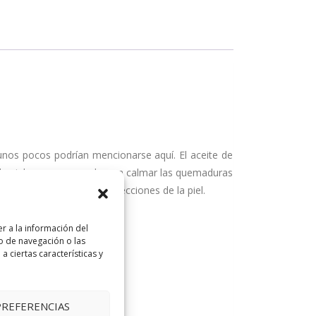
unos pocos podrían mencionarse aquí. El aceite de
r la piel grasa y normal, para calmar las quemaduras
 irritado la piel y las infecciones de la piel.
r a la información del
o de navegación o las
a ciertas características y
.
lajar los ojos.
PREFERENCIAS