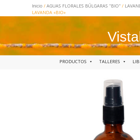
Skip
Inicio
/
AGUAS FLORALES BÚLGARAS "BIO"
/
LAVAND
to
content
LAVANDA «BIO»
Vist
PRODUCTOS
TALLERES
LI