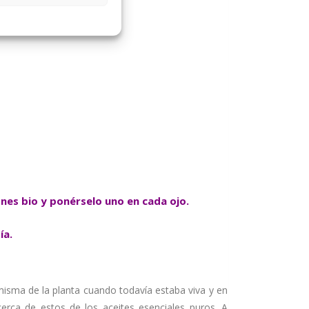
nes bio y ponérselo uno en cada ojo.
ía.
misma de la planta cuando todavía estaba viva y en
erca de estos de los aceites esenciales puros. A