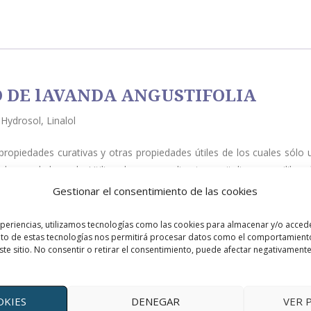
 DE lAVANDA ANGUSTIFOLIA
Hydrosol, Linalol
ropiedades curativas y otras propiedades útiles de los cuales sólo 
 agua de lavanda. Utilice el agua para limpiar, revitalizar y equilibra
ués de los ejercicios, para eliminar el maquillaje, para calmar el acné,
Gestionar el consentimiento de las cookies
xperiencias, utilizamos tecnologías como las cookies para almacenar y/o accede
ento de estas tecnologías nos permitirá procesar datos como el comportamient
ste sitio. No consentir o retirar el consentimiento, puede afectar negativamente 
icatrizante, repelente, sedativo, antinflamatorio, cicatrizante, antálgico
Para prevención de piojos y pulgas, para quemaduras solares, para re
OKIES
DENEGAR
VER 