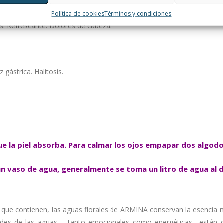
Política de cookies
Términos y condiciones
és. Refrescante. Dolores de cabeza.
 gástrica. Halitosis.
e la piel absorba. Para calmar los ojos empapar dos algodo
un vaso de agua, generalmente se toma un litro de agua al d
l que contienen, las aguas florales de ARMINA conservan la esencia 
dades de las aguas – tanto emocionales como energéticas –están c