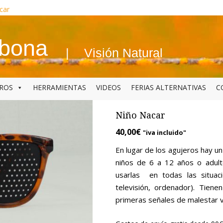
car
abona
Visión Natural
BROS
HERRAMIENTAS
VIDEOS
FERIAS ALTERNATIVAS
C
Niño Nacar
40,00
€
"iva incluido"
En lugar de los agujeros hay un
niños de 6 a 12 años o adult
usarlas en todas las situaci
televisión, ordenador). Tien
primeras señales de malestar vi