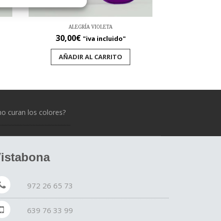
ALEGRÍA VIOLETA
30,00
€
"iva incluido"
AÑADIR AL CARRITO
 curan los colores?
istabona
972 26 65 73
639 76 33 99