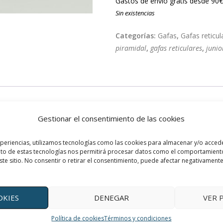
Gastos de envío gratis desde 90€
Sin existencias
Categorías:
Gafas
,
Gafas reticul
piramidal
,
gafas reticulares
,
junio
digo y las hace menos atractivas para los niños-as. Pero para caras d
Gestionar el consentimiento de las cookies
xperiencias, utilizamos tecnologías como las cookies para almacenar y/o accede
ento de estas tecnologías nos permitirá procesar datos como el comportamient
ste sitio. No consentir o retirar el consentimiento, puede afectar negativamente 
OKIES
DENEGAR
VER 
Política de cookies
Términos y condiciones