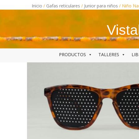
Skip
Inicio
/
Gafas reticulares
/
Junior para niños
/ Niño Na
to
content
Vist
PRODUCTOS
TALLERES
LI