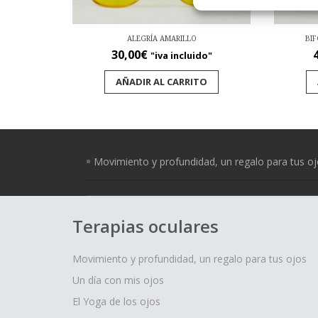
ALEGRÍA AMARILLO
BI
30,00
€
"iva incluido"
AÑADIR AL CARRITO
Movimiento y profundidad, un regalo para tus o
Terapias oculares
Movimiento y profundidad, un regalo para tus ojos
Un día con mis ojos
El Yoga de los ojos