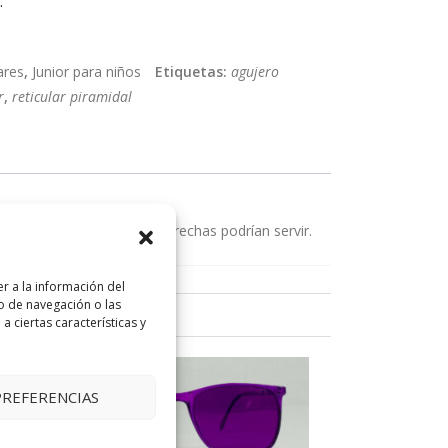
.
ares
,
Junior para niños
Etiquetas:
agujero
r
,
reticular piramidal
e personas adultas muy estrechas podrían servir.
r a la información del
o de navegación o las
a ciertas características y
PREFERENCIAS